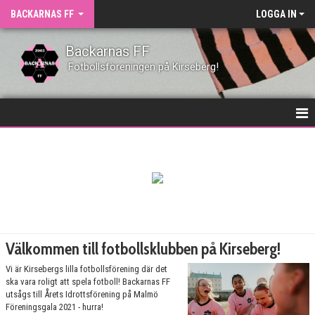
BACKARNAS FF
LOGGA IN
Backarnas FF
Fotbollsföreningen på Kirseberg!
HEM
NYHETER
KLUBBEN
KONTAKT
Välkommen till fotbollsklubben på Kirseberg!
KALENDER
Vi är Kirsebergs lilla fotbollsförening där det
ska vara roligt att spela fotboll! Backarnas FF
VÅRA LAG
utsågs till Årets Idrottsförening på Malmö
Föreningsgala 2021 - hurra!