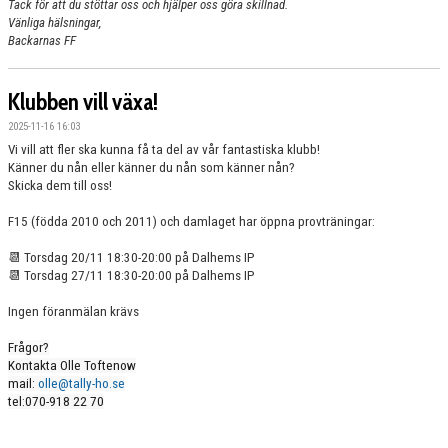
Tack för att du stöttar oss och hjälper oss göra skillnad.
Vänliga hälsningar,
Backarnas FF
Klubben vill växa!
2025-11-16 16:03
Vi vill att fler ska kunna få ta del av vår fantastiska klubb!
Känner du nån eller känner du nån som känner nån?
Skicka dem till oss!
F15 (födda 2010 och 2011) och damlaget har öppna provträningar:
📆
Torsdag 20/11 18:30-20:00 på Dalhems IP
📆
Torsdag 27/11 18:30-20:00 på Dalhems IP
Ingen föranmälan krävs
Frågor?
Kontakta Olle Toftenow
mail:
olle@tally-ho.se
tel:070-918 22 70