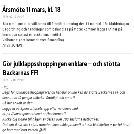
Årsmöte 11 mars, kl. 18
2026-02-17 21:22
Alla medlemmar är välkomna till årsmötet onsdag den 11 mars kl. 18 i klubbstugan.
Dagordning och handlingar som behandlas på mötet kommer läggas ut här på
hemsidan senast en vecka innan mötet.
Välkomna! (det kommer även finnas fika)
/mvh JONAS
Gör julklappsshoppingen enklare – och stötta
Backarnas FF!
2025-12-09 23:06
Hej,
Dags för julklappsshopping? När du handlar online kan du stötta Backarnas FF och
dessutom få pengar tillbaka. Smidigt och smart!
Så här enkelt är det:
Logga in på Sponsorhusets app eller via denna länk:
https://www.sponsorhuset.se/backarnasff
Klicka dig vidare till någon av deras över 700 anslutna nätbutiker.
Och om du är ute i sista minuten finns både presentkort och biobiljetter – perfekta att
ge bort med kort varsel! 🎬🎁