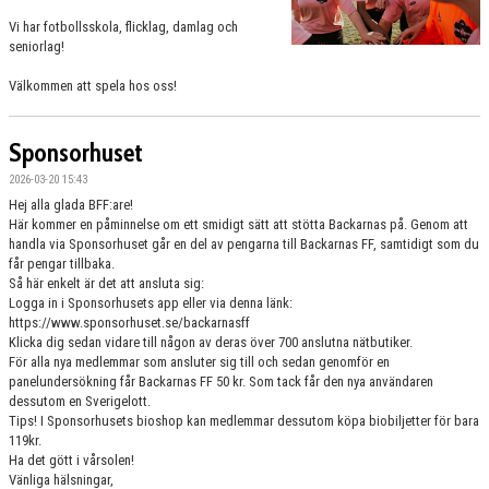
MATCHER
Vi har fotbollsskola, flicklag, damlag och
seniorlag!
SPONSRING
Välkommen att spela hos oss!
STÖDMEDLEM - BLI VÅR BFF!
Sponsorhuset
2026-03-20 15:43
Hej alla glada BFF:are!
Här kommer en påminnelse om ett smidigt sätt att stötta Backarnas på. Genom att
handla via Sponsorhuset går en del av pengarna till Backarnas FF, samtidigt som du
får pengar tillbaka.
Så här enkelt är det att ansluta sig:
Logga in i Sponsorhusets app eller via denna länk:
https://www.sponsorhuset.se/backarnasff
Klicka dig sedan vidare till någon av deras över 700 anslutna nätbutiker.
För alla nya medlemmar som ansluter sig till och sedan genomför en
panelundersökning får Backarnas FF 50 kr. Som tack får den nya användaren
dessutom en Sverigelott.
Tips! I Sponsorhusets bioshop kan medlemmar dessutom köpa biobiljetter för bara
119kr.
Ha det gött i vårsolen!
Vänliga hälsningar,