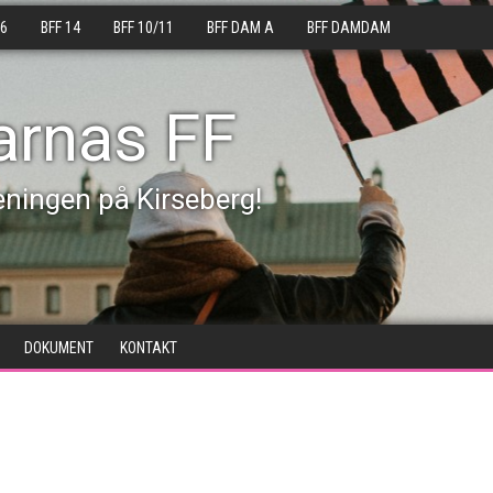
16
BFF 14
BFF 10/11
BFF DAM A
BFF DAMDAM
arnas FF
eningen på Kirseberg!
DOKUMENT
KONTAKT