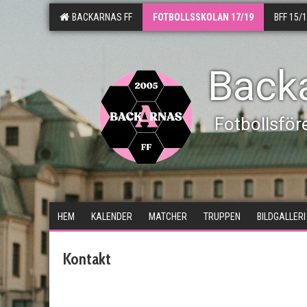
BACKARNAS FF
FOTBOLLSSKOLAN 17/19
BFF 15/
Back
Fotbollsför
HEM
KALENDER
MATCHER
TRUPPEN
BILDGALLERI
Kontakt