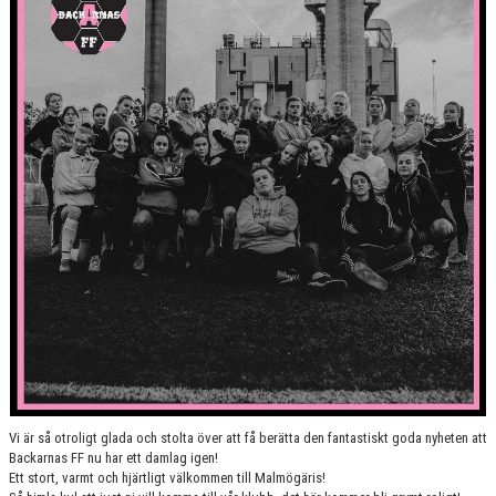
MATCHER
SPONSRING
STÖDMEDLEM - BLI VÅR BFF!
Vi är så otroligt glada och stolta över att få berätta den fantastiskt goda nyheten att
Backarnas FF nu har ett damlag igen!
Ett stort, varmt och hjärtligt välkommen till Malmögäris!