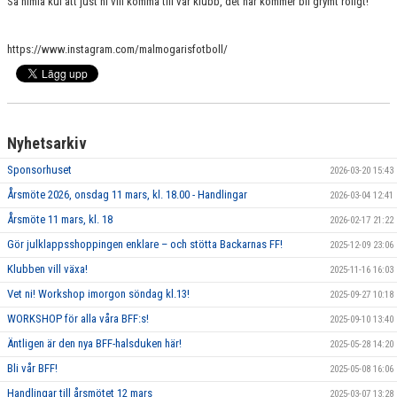
Så himla kul att just ni vill komma till vår klubb, det här kommer bli grymt roligt!
https://www.instagram.com/malmogarisfotboll/
Nyhetsarkiv
Sponsorhuset
2026-03-20 15:43
Årsmöte 2026, onsdag 11 mars, kl. 18.00 - Handlingar
2026-03-04 12:41
Årsmöte 11 mars, kl. 18
2026-02-17 21:22
Gör julklappsshoppingen enklare – och stötta Backarnas FF!
2025-12-09 23:06
Klubben vill växa!
2025-11-16 16:03
Vet ni! Workshop imorgon söndag kl.13!
2025-09-27 10:18
WORKSHOP för alla våra BFF:s!
2025-09-10 13:40
Äntligen är den nya BFF-halsduken här!
2025-05-28 14:20
Bli vår BFF!
2025-05-08 16:06
Handlingar till årsmötet 12 mars
2025-03-07 13:28