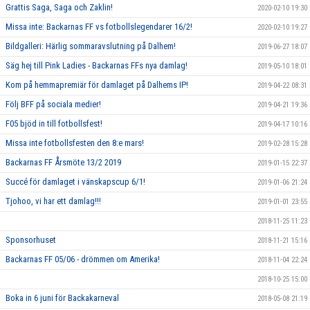
Grattis Saga, Saga och Zaklin!
2020-02-10 19:30
Missa inte: Backarnas FF vs fotbollslegendarer 16/2!
2020-02-10 19:27
Bildgalleri: Härlig sommaravslutning på Dalhem!
2019-06-27 18:07
Säg hej till Pink Ladies - Backarnas FFs nya damlag!
2019-05-10 18:01
Kom på hemmapremiär för damlaget på Dalhems IP!
2019-04-22 08:31
Följ BFF på sociala medier!
2019-04-21 19:36
F05 bjöd in till fotbollsfest!
2019-04-17 10:16
Missa inte fotbollsfesten den 8:e mars!
2019-02-28 15:28
Backarnas FF Årsmöte 13/2 2019
2019-01-15 22:37
Succé för damlaget i vänskapscup 6/1!
2019-01-06 21:24
Tjohoo, vi har ett damlag!!!
2019-01-01 23:55
2018-11-25 11:23
Sponsorhuset
2018-11-21 15:16
Backarnas FF 05/06 - drömmen om Amerika!
2018-11-04 22:24
2018-10-25 15:00
Boka in 6 juni för Backakarneval
2018-05-08 21:19