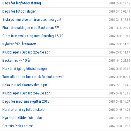
Dags för lagfotografering
2018-05-08 19:35
Dags för fotbollsläger
2018-04-13 08:45
Sista påminnelse till årsmötet imorgon!
2018-02-13 17:53
Fira nationaldagen med Backarnas FF!
2017-05-30 21:28
Glöm inte avslutning med fixardag 15/10
2016-10-06 16:09
Nyheter från Årsmötet!
2016-03-03 14:31
Klubbläger i Gydarp 22-24:e april
2016-03-03 14:17
Backarnas FF 10 år!
2015-10-12 23:55
Nu kör vi igång höstsäsongen!
2015-08-09 22:02
Tack alla för en fantastisk Backakarneval!
2015-06-08 09:39
Boka in Backakarnevalen 6 juni!
2015-05-13 11:45
Klubbläger i Gydarp 24-26:e april!
2015-04-09 15:06
Dags för medlemsavgifter 2015
2015-04-08 11:27
Nu startar vi ny fotbollskola!
2015-04-08 11:24
Nya klubbkläder från Jako.
2014-12-04 11:50
Gratttis Pink Ladies!
2014-12-04 11:37