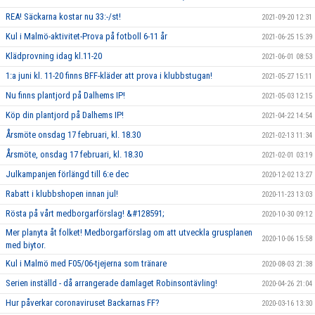
REA! Säckarna kostar nu 33:-/st!
2021-09-20 12:31
Kul i Malmö-aktivitet-Prova på fotboll 6-11 år
2021-06-25 15:39
Klädprovning idag kl.11-20
2021-06-01 08:53
1:a juni kl. 11-20 finns BFF-kläder att prova i klubbstugan!
2021-05-27 15:11
Nu finns plantjord på Dalhems IP!
2021-05-03 12:15
Köp din plantjord på Dalhems IP!
2021-04-22 14:54
Årsmöte onsdag 17 februari, kl. 18.30
2021-02-13 11:34
Årsmöte, onsdag 17 februari, kl. 18.30
2021-02-01 03:19
Julkampanjen förlängd till 6:e dec
2020-12-02 13:27
Rabatt i klubbshopen innan jul!
2020-11-23 13:03
Rösta på vårt medborgarförslag! &#128591;
2020-10-30 09:12
Mer planyta åt folket! Medborgarförslag om att utveckla grusplanen
2020-10-06 15:58
med biytor.
Kul i Malmö med F05/06-tjejerna som tränare
2020-08-03 21:38
Serien inställd - då arrangerade damlaget Robinsontävling!
2020-04-26 21:04
Hur påverkar coronaviruset Backarnas FF?
2020-03-16 13:30