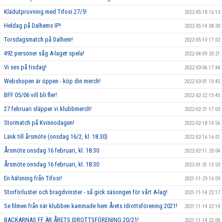
Klädutprovning med Tifosi 27/5!
2022-05-18 16:13
Heldag på Dalhems IP!
2022-05-14 08:30
Torsdagsmatch på Dalhem!
2022-05-10 17:02
492 personer såg A-laget spela!
2022-04-09 20:21
Vi ses på tisdag!
2022-03-06 17:44
Webshopen är öppen - köp din merch!
2022-03-01 10:45
BFF 05/06 vill bli fler!
2022-02-22 15:45
27 februari släpper vi klubbmerch!
2022-02-21 17:03
Stormatch på Kvinnodagen!
2022-02-18 14:56
Länk till årsmöte (onsdag 16/2, kl. 18.30)
2022-02-16 16:01
Årsmöte onsdag 16 februari, kl. 18.30
2022-02-11 20:04
Årsmöte onsdag 16 februari, kl. 18.30
2022-01-31 15:50
En hälsning från Tifosi!
2021-11-29 16:09
Storförluster och bragdvinster - så gick säsongen för vårt A-lag!
2021-11-14 22:17
Se filmen från när klubben kammade hem Årets Idrottsförening 2021!
2021-11-14 22:14
BACKARNAS FF ÄR ÅRETS IDROTTSFÖRENING 20/21!
2021-11-14 22:00