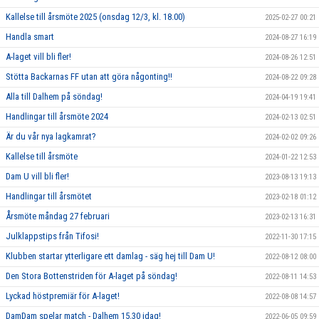
Kallelse till årsmöte 2025 (onsdag 12/3, kl. 18.00)
2025-02-27 00:21
Handla smart
2024-08-27 16:19
A-laget vill bli fler!
2024-08-26 12:51
Stötta Backarnas FF utan att göra någonting!!
2024-08-22 09:28
Alla till Dalhem på söndag!
2024-04-19 19:41
Handlingar till årsmöte 2024
2024-02-13 02:51
Är du vår nya lagkamrat?
2024-02-02 09:26
Kallelse till årsmöte
2024-01-22 12:53
Dam U vill bli fler!
2023-08-13 19:13
Handlingar till årsmötet
2023-02-18 01:12
Årsmöte måndag 27 februari
2023-02-13 16:31
Julklappstips från Tifosi!
2022-11-30 17:15
Klubben startar ytterligare ett damlag - säg hej till Dam U!
2022-08-12 08:00
Den Stora Bottenstriden för A-laget på söndag!
2022-08-11 14:53
Lyckad höstpremiär för A-laget!
2022-08-08 14:57
DamDam spelar match - Dalhem 15.30 idag!
2022-06-05 09:59