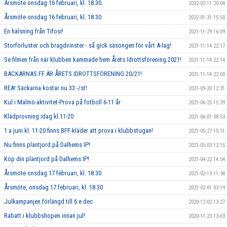
Årsmöte onsdag 16 februari, kl. 18.30
2022-02-11 20:04
Årsmöte onsdag 16 februari, kl. 18.30
2022-01-31 15:50
En hälsning från Tifosi!
2021-11-29 16:09
Storförluster och bragdvinster - så gick säsongen för vårt A-lag!
2021-11-14 22:17
Se filmen från när klubben kammade hem Årets Idrottsförening 2021!
2021-11-14 22:14
BACKARNAS FF ÄR ÅRETS IDROTTSFÖRENING 20/21!
2021-11-14 22:00
REA! Säckarna kostar nu 33:-/st!
2021-09-20 12:31
Kul i Malmö-aktivitet-Prova på fotboll 6-11 år
2021-06-25 15:39
Klädprovning idag kl.11-20
2021-06-01 08:53
1:a juni kl. 11-20 finns BFF-kläder att prova i klubbstugan!
2021-05-27 15:11
Nu finns plantjord på Dalhems IP!
2021-05-03 12:15
Köp din plantjord på Dalhems IP!
2021-04-22 14:54
Årsmöte onsdag 17 februari, kl. 18.30
2021-02-13 11:34
Årsmöte, onsdag 17 februari, kl. 18.30
2021-02-01 03:19
Julkampanjen förlängd till 6:e dec
2020-12-02 13:27
Rabatt i klubbshopen innan jul!
2020-11-23 13:03