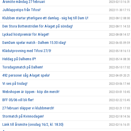
Årsmöte måndag 27 februari
2023-02-13 16:31
Julklappstips från Tifosi!
2022-11-30 17:15
Klubben startar ytterligare ett damlag - säg hej till Dam U!
2022-08-12 08:00
Den Stora Bottenstriden för A-laget på söndag!
2022-08-11 14:53
Lyckad höstpremiär för A-laget!
2022-08-08 14:57
DamDam spelar match - Dalhem 15.30 idag!
2022-06-05 09:59
Klädutprovning med Tifosi 27/5!
2022-05-18 16:13
Heldag på Dalhems IP!
2022-05-14 08:30
Torsdagsmatch på Dalhem!
2022-05-10 17:02
492 personer såg A-laget spela!
2022-04-09 20:21
Vi ses på tisdag!
2022-03-06 17:44
Webshopen är öppen - köp din merch!
2022-03-01 10:45
BFF 05/06 vill bli fler!
2022-02-22 15:45
27 februari släpper vi klubbmerch!
2022-02-21 17:03
Stormatch på Kvinnodagen!
2022-02-18 14:56
Länk till årsmöte (onsdag 16/2, kl. 18.30)
2022-02-16 16:01