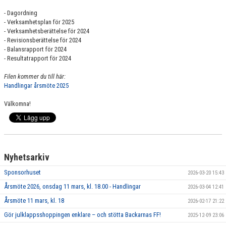
MATCHER
- Dagordning
- Verksamhetsplan för 2025
SPONSRING
- Verksamhetsberättelse för 2024
- Revisionsberättelse för 2024
- Balansrapport för 2024
STÖDMEDLEM - BLI VÅR BFF!
- Resultatrapport för 2024
Filen kommer du till här:
Handlingar årsmöte 2025
Välkomna!
Nyhetsarkiv
Sponsorhuset
2026-03-20 15:43
Årsmöte 2026, onsdag 11 mars, kl. 18.00 - Handlingar
2026-03-04 12:41
Årsmöte 11 mars, kl. 18
2026-02-17 21:22
Gör julklappsshoppingen enklare – och stötta Backarnas FF!
2025-12-09 23:06