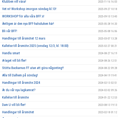
Klubben vill växa!
2025-11-16 16:03
Vet ni! Workshop imorgon söndag kl.13!
2025-09-27 10:18
WORKSHOP för alla våra BFF:s!
2025-09-10 13:40
Äntligen är den nya BFF-halsduken här!
2025-05-28 14:20
Bli vår BFF!
2025-05-08 16:06
Handlingar till årsmötet 12 mars
2025-03-07 13:28
Kallelse till årsmöte 2025 (onsdag 12/3, kl. 18.00)
2025-02-27 00:21
Handla smart
2024-08-27 16:19
A-laget vill bli fler!
2024-08-26 12:51
Stötta Backarnas FF utan att göra någonting!!
2024-08-22 09:28
Alla till Dalhem på söndag!
2024-04-19 19:41
Handlingar till årsmöte 2024
2024-02-13 02:51
Är du vår nya lagkamrat?
2024-02-02 09:26
Kallelse till årsmöte
2024-01-22 12:53
Dam U vill bli fler!
2023-08-13 19:13
Handlingar till årsmötet
2023-02-18 01:12