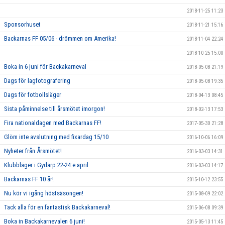
2018-11-25 11:23
Sponsorhuset
2018-11-21 15:16
Backarnas FF 05/06 - drömmen om Amerika!
2018-11-04 22:24
2018-10-25 15:00
Boka in 6 juni för Backakarneval
2018-05-08 21:19
Dags för lagfotografering
2018-05-08 19:35
Dags för fotbollsläger
2018-04-13 08:45
Sista påminnelse till årsmötet imorgon!
2018-02-13 17:53
Fira nationaldagen med Backarnas FF!
2017-05-30 21:28
Glöm inte avslutning med fixardag 15/10
2016-10-06 16:09
Nyheter från Årsmötet!
2016-03-03 14:31
Klubbläger i Gydarp 22-24:e april
2016-03-03 14:17
Backarnas FF 10 år!
2015-10-12 23:55
Nu kör vi igång höstsäsongen!
2015-08-09 22:02
Tack alla för en fantastisk Backakarneval!
2015-06-08 09:39
Boka in Backakarnevalen 6 juni!
2015-05-13 11:45