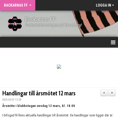
BACKARNAS FF
LOGGA IN
Backarnas FF
Fotbollsföreningen på Kirseberg!
HEM
NYHETER
KLUBBEN
KONTAKT
Handlingar till årsmötet 12 mars
<
>
KALENDER
2025-03-07 13:28
Årsmöte i klubbstugan onsdag 12 mars, kl. 18.00
VÅRA LAG
I bifogad fil finns aktuella handlingar till årsmötet. De handlingar som ligger där är: