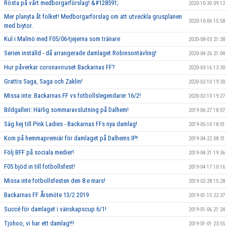
Rösta på vårt medborgarförslag! &#128591;
2020-10-30 09:12
Mer planyta åt folket! Medborgarförslag om att utveckla grusplanen
2020-10-06 15:58
med biytor.
Kul i Malmö med F05/06-tjejerna som tränare
2020-08-03 21:38
Serien inställd - då arrangerade damlaget Robinsontävling!
2020-04-26 21:04
Hur påverkar coronaviruset Backarnas FF?
2020-03-16 13:30
Grattis Saga, Saga och Zaklin!
2020-02-10 19:30
Missa inte: Backarnas FF vs fotbollslegendarer 16/2!
2020-02-10 19:27
Bildgalleri: Härlig sommaravslutning på Dalhem!
2019-06-27 18:07
Säg hej till Pink Ladies - Backarnas FFs nya damlag!
2019-05-10 18:01
Kom på hemmapremiär för damlaget på Dalhems IP!
2019-04-22 08:31
Följ BFF på sociala medier!
2019-04-21 19:36
F05 bjöd in till fotbollsfest!
2019-04-17 10:16
Missa inte fotbollsfesten den 8:e mars!
2019-02-28 15:28
Backarnas FF Årsmöte 13/2 2019
2019-01-15 22:37
Succé för damlaget i vänskapscup 6/1!
2019-01-06 21:24
Tjohoo, vi har ett damlag!!!
2019-01-01 23:55