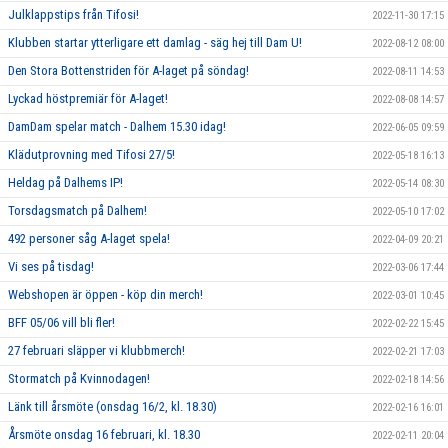
Julklappstips från Tifosi!
2022-11-30 17:15
Klubben startar ytterligare ett damlag - säg hej till Dam U!
2022-08-12 08:00
Den Stora Bottenstriden för A-laget på söndag!
2022-08-11 14:53
Lyckad höstpremiär för A-laget!
2022-08-08 14:57
DamDam spelar match - Dalhem 15.30 idag!
2022-06-05 09:59
Klädutprovning med Tifosi 27/5!
2022-05-18 16:13
Heldag på Dalhems IP!
2022-05-14 08:30
Torsdagsmatch på Dalhem!
2022-05-10 17:02
492 personer såg A-laget spela!
2022-04-09 20:21
Vi ses på tisdag!
2022-03-06 17:44
Webshopen är öppen - köp din merch!
2022-03-01 10:45
BFF 05/06 vill bli fler!
2022-02-22 15:45
27 februari släpper vi klubbmerch!
2022-02-21 17:03
Stormatch på Kvinnodagen!
2022-02-18 14:56
Länk till årsmöte (onsdag 16/2, kl. 18.30)
2022-02-16 16:01
Årsmöte onsdag 16 februari, kl. 18.30
2022-02-11 20:04