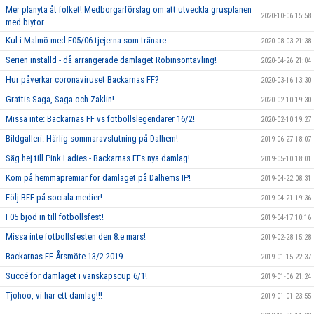
Mer planyta åt folket! Medborgarförslag om att utveckla grusplanen
2020-10-06 15:58
med biytor.
Kul i Malmö med F05/06-tjejerna som tränare
2020-08-03 21:38
Serien inställd - då arrangerade damlaget Robinsontävling!
2020-04-26 21:04
Hur påverkar coronaviruset Backarnas FF?
2020-03-16 13:30
Grattis Saga, Saga och Zaklin!
2020-02-10 19:30
Missa inte: Backarnas FF vs fotbollslegendarer 16/2!
2020-02-10 19:27
Bildgalleri: Härlig sommaravslutning på Dalhem!
2019-06-27 18:07
Säg hej till Pink Ladies - Backarnas FFs nya damlag!
2019-05-10 18:01
Kom på hemmapremiär för damlaget på Dalhems IP!
2019-04-22 08:31
Följ BFF på sociala medier!
2019-04-21 19:36
F05 bjöd in till fotbollsfest!
2019-04-17 10:16
Missa inte fotbollsfesten den 8:e mars!
2019-02-28 15:28
Backarnas FF Årsmöte 13/2 2019
2019-01-15 22:37
Succé för damlaget i vänskapscup 6/1!
2019-01-06 21:24
Tjohoo, vi har ett damlag!!!
2019-01-01 23:55