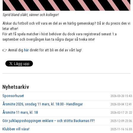
Sprid bland släkt, vänner och kollegor!
Älskar du fotboll och vill vara en del av en härlig gemenskap? Då är du precis den vi
letar efter!
För att få spela matcher i höst behöver du dock vara registrerad senast 1:a
september och övergången kan ta några dagar så tveka inte!
👉 Anmäl dig
här
direkt för att bli en del av vårt lag!
Nyhetsarkiv
Sponsorhuset
2026-03-20 15:43
Årsmöte 2026, onsdag 11 mars, kl. 18.00 - Handlingar
2026-03-04 12:41
Årsmöte 11 mars, kl. 18
2026-02-17 21:22
Gör julklappsshoppingen enklare – och stötta Backarnas FF!
2025-12-09 23:06
Klubben vill växa!
2025-11-16 16:03