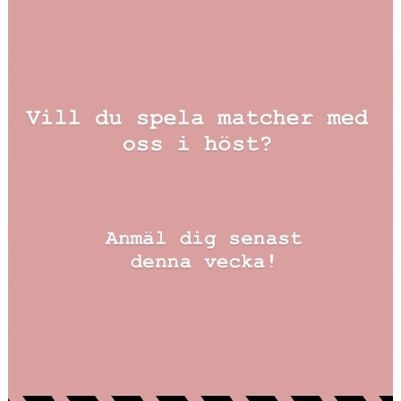
MATCHER
SPONSRING
STÖDMEDLEM - BLI VÅR BFF!