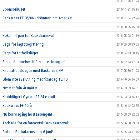
2018-11-25 11:23
Sponsorhuset
2018-11-21 15:16
Backarnas FF 05/06 - drömmen om Amerika!
2018-11-04 22:24
2018-10-25 15:00
Boka in 6 juni för Backakarneval
2018-05-08 21:19
Dags för lagfotografering
2018-05-08 19:35
Dags för fotbollsläger
2018-04-13 08:45
Sista påminnelse till årsmötet imorgon!
2018-02-13 17:53
Fira nationaldagen med Backarnas FF!
2017-05-30 21:28
Glöm inte avslutning med fixardag 15/10
2016-10-06 16:09
Nyheter från Årsmötet!
2016-03-03 14:31
Klubbläger i Gydarp 22-24:e april
2016-03-03 14:17
Backarnas FF 10 år!
2015-10-12 23:55
Nu kör vi igång höstsäsongen!
2015-08-09 22:02
Tack alla för en fantastisk Backakarneval!
2015-06-08 09:39
Boka in Backakarnevalen 6 juni!
2015-05-13 11:45