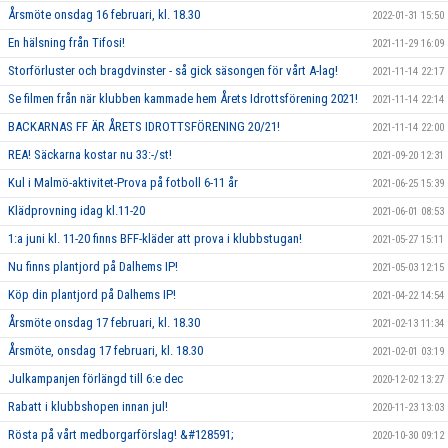
Årsmöte onsdag 16 februari, kl. 18.30
2022-01-31 15:50
En hälsning från Tifosi!
2021-11-29 16:09
Storförluster och bragdvinster - så gick säsongen för vårt A-lag!
2021-11-14 22:17
Se filmen från när klubben kammade hem Årets Idrottsförening 2021!
2021-11-14 22:14
BACKARNAS FF ÄR ÅRETS IDROTTSFÖRENING 20/21!
2021-11-14 22:00
REA! Säckarna kostar nu 33:-/st!
2021-09-20 12:31
Kul i Malmö-aktivitet-Prova på fotboll 6-11 år
2021-06-25 15:39
Klädprovning idag kl.11-20
2021-06-01 08:53
1:a juni kl. 11-20 finns BFF-kläder att prova i klubbstugan!
2021-05-27 15:11
Nu finns plantjord på Dalhems IP!
2021-05-03 12:15
Köp din plantjord på Dalhems IP!
2021-04-22 14:54
Årsmöte onsdag 17 februari, kl. 18.30
2021-02-13 11:34
Årsmöte, onsdag 17 februari, kl. 18.30
2021-02-01 03:19
Julkampanjen förlängd till 6:e dec
2020-12-02 13:27
Rabatt i klubbshopen innan jul!
2020-11-23 13:03
Rösta på vårt medborgarförslag! &#128591;
2020-10-30 09:12