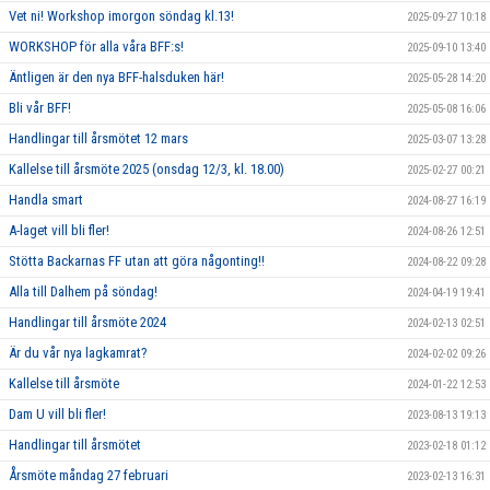
Vet ni! Workshop imorgon söndag kl.13!
2025-09-27 10:18
WORKSHOP för alla våra BFF:s!
2025-09-10 13:40
Äntligen är den nya BFF-halsduken här!
2025-05-28 14:20
Bli vår BFF!
2025-05-08 16:06
Handlingar till årsmötet 12 mars
2025-03-07 13:28
Kallelse till årsmöte 2025 (onsdag 12/3, kl. 18.00)
2025-02-27 00:21
Handla smart
2024-08-27 16:19
A-laget vill bli fler!
2024-08-26 12:51
Stötta Backarnas FF utan att göra någonting!!
2024-08-22 09:28
Alla till Dalhem på söndag!
2024-04-19 19:41
Handlingar till årsmöte 2024
2024-02-13 02:51
Är du vår nya lagkamrat?
2024-02-02 09:26
Kallelse till årsmöte
2024-01-22 12:53
Dam U vill bli fler!
2023-08-13 19:13
Handlingar till årsmötet
2023-02-18 01:12
Årsmöte måndag 27 februari
2023-02-13 16:31