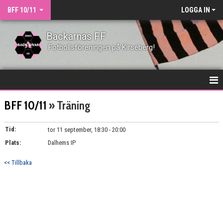
BFF 10/11
LOGGA IN
Backarnas FF
Fotbollsföreningen på Kirseberg!
HEM
BFF 10/11
» Träning
NYHETER
Tid:
tor 11 september, 18:30 - 20:00
Plats:
DOKUMENT
Dalhems IP
<< Tillbaka
KONTAKT
TRUPPEN
MATCHER