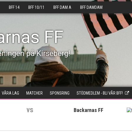
BFF 14
BFF 10/11
BFF DAM A
BFF DAMDAM
arnas FF
eningen på Kirseberg!
VÅRA LAG
MATCHER
SPONSRING
STÖDMEDLEM - BLI VÅR BFF!
vs
Backarnas FF