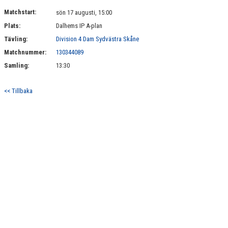
MATCHER
Matchstart:
sön 17 augusti, 15:00
Plats:
Dalhems IP A-plan
SPONSRING
Tävling:
Division 4 Dam Sydvästra Skåne
STÖDMEDLEM - BLI VÅR BFF!
Matchnummer:
130344089
Samling:
13:30
<< Tillbaka