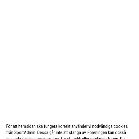
För att hemsidan ska fungera korrekt använder vi nödvändiga cookies
från SportAdmin. Dessa går inte att stänga av. Föreningen kan också
använda frivilliga cookies, t.ex. för statistik eller marknadsföring. Du