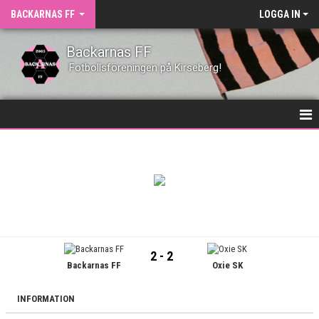
BACKARNAS FF
LOGGA IN
Backarnas FF
Fotbollsföreningen på Kirseberg!
HEM
NYHETER
KLUBBEN
KONTAKT
2 - 2
Backarnas FF
Oxie SK
KALENDER
VÅRA LAG
INFORMATION