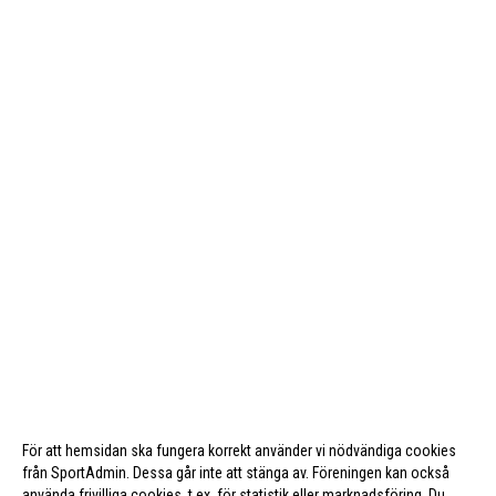
För att hemsidan ska fungera korrekt använder vi nödvändiga cookies
från SportAdmin. Dessa går inte att stänga av. Föreningen kan också
använda frivilliga cookies, t.ex. för statistik eller marknadsföring. Du