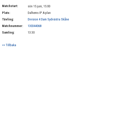
MATCHER
Matchstart:
sön 15 juni, 15:00
Plats:
Dalhems IP A-plan
SPONSRING
Tävling:
Division 4 Dam Sydvästra Skåne
STÖDMEDLEM - BLI VÅR BFF!
Matchnummer:
130344068
Samling:
13:30
<< Tillbaka