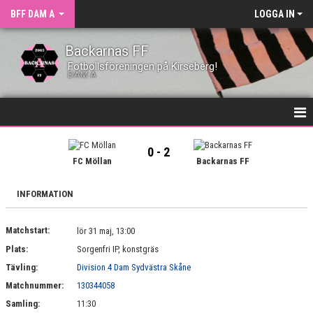
BFF DAM A
LOGGA IN
Backarnas FF
Fotbollsföreningen på Kirseberg!
DAM A
HEM
0 - 2
FC Möllan
Backarnas FF
NYHETER
INFORMATION
KALENDER
Matchstart:
TRUPPEN
lör 31 maj, 13:00
Plats:
Sorgenfri IP, konstgräs
BILDGALLERI
Tävling:
Division 4 Dam Sydvästra Skåne
Matchnummer:
130344058
KONTAKT
Samling:
11:30