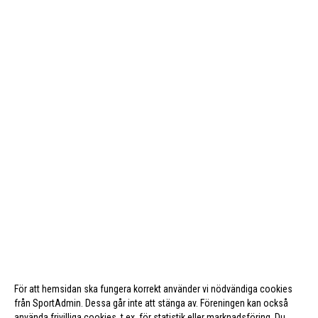
För att hemsidan ska fungera korrekt använder vi nödvändiga cookies
från SportAdmin. Dessa går inte att stänga av. Föreningen kan också
använda frivilliga cookies, t.ex. för statistik eller marknadsföring. Du