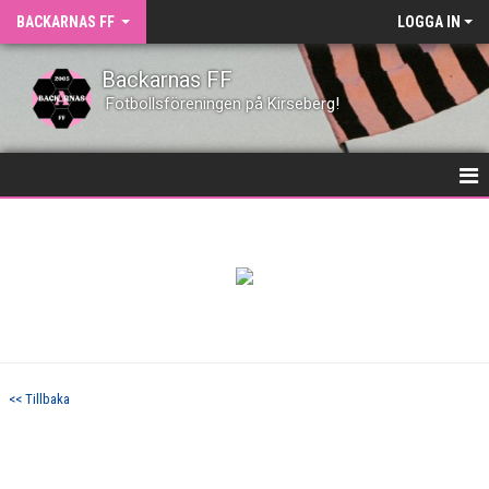
BACKARNAS FF
LOGGA IN
Backarnas FF
Fotbollsföreningen på Kirseberg!
HEM
NYHETER
KLUBBEN
KONTAKT
<< Tillbaka
KALENDER
VÅRA LAG