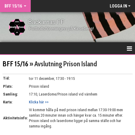
BFF 15/16
LOGGA IN
Backarnas FF
Fotbollsföreningen på Kirseberg!
HEM
BFF 15/16
» Avslutning Prison Island
NYHETER
Tid:
tor 11 december, 17:30 - 19:15
Plats:
KONTAKT
Prison island
Samling:
17:10, Laserdome/Prison island vid värnhem
TRUPPEN
Karta:
Klicka här >>
Vi kommer hålla på med prison island mellan 17:30-19:00 men
MATCHER
samlas 20 minuter innan och hänger kvar ca. 15 minuter efter.
Aktivitetsinfo:
Prison island och laserdome ligger på samma ställe och har
KALENDER
samma ingång.