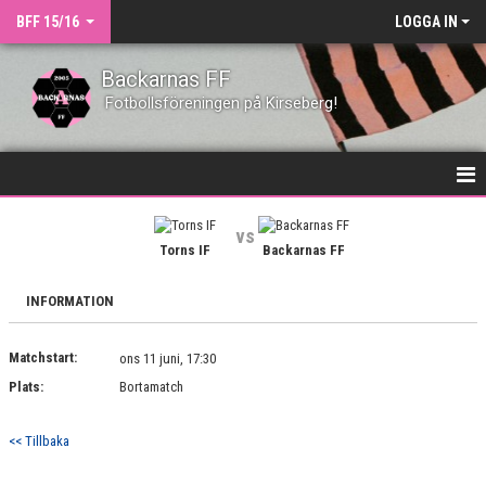
BFF 15/16
LOGGA IN
Backarnas FF
Fotbollsföreningen på Kirseberg!
HEM
vs
Torns IF
Backarnas FF
NYHETER
INFORMATION
KONTAKT
Matchstart:
TRUPPEN
ons 11 juni, 17:30
Plats:
Bortamatch
MATCHER
<< Tillbaka
KALENDER