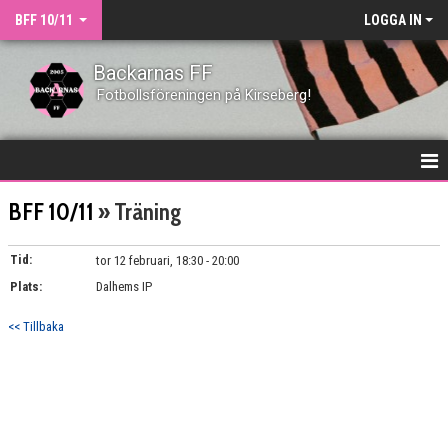
BFF 10/11
LOGGA IN
Backarnas FF
Fotbollsföreningen på Kirseberg!
HEM
BFF 10/11
» Träning
NYHETER
Tid:
tor 12 februari, 18:30 - 20:00
Plats:
DOKUMENT
Dalhems IP
<< Tillbaka
KONTAKT
TRUPPEN
MATCHER