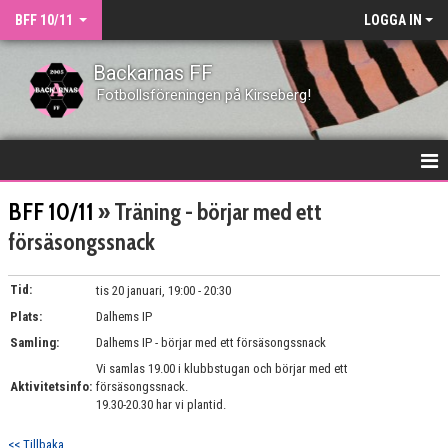
BFF 10/11
LOGGA IN
Backarnas FF
Fotbollsföreningen på Kirseberg!
HEM
BFF 10/11
» Träning - börjar med ett
försäsongssnack
NYHETER
DOKUMENT
Tid:
tis 20 januari, 19:00 - 20:30
Plats:
Dalhems IP
KONTAKT
Samling:
Dalhems IP - börjar med ett försäsongssnack
Vi samlas 19.00 i klubbstugan och börjar med ett
TRUPPEN
Aktivitetsinfo:
försäsongssnack.
19.30-20.30 har vi plantid.
MATCHER
<< Tillbaka