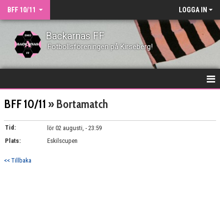
BFF 10/11
LOGGA IN
Backarnas FF
Fotbollsföreningen på Kirseberg!
HEM
BFF 10/11
» Bortamatch
NYHETER
Tid:
lör 02 augusti, - 23:59
Plats:
DOKUMENT
Eskilscupen
<< Tillbaka
KONTAKT
TRUPPEN
MATCHER